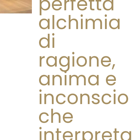
perfetta
alchimia
di
ragione,
anima e
inconscio
che
interpreta